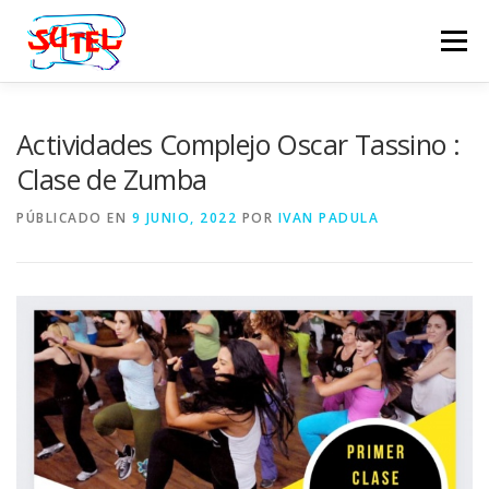
Saltar
al
Menú
contenido
PROPÓSITO
COMPLEJO DE SUTEL
Actividades Complejo Oscar Tassino :
Clase de Zumba
MULTIMEDIA
IR AL PORTAL
CONTACTO
PÚBLICADO EN
9 JUNIO, 2022
POR
IVAN PADULA